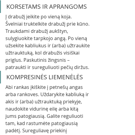
KORSETAMS IR APRANGOMS
Į drabužį įeikite po vieną koja. 
Švelniai truktelkite drabužį prie kūno. 
Traukdami drabužį aukštyn, 
sulygiuokite tarpkojo angą. Po vieną 
užsekite kabliukus ir (arba) užtraukite 
užtrauktuką, kol drabužis visiškai 
priglus. Paskutinis žingsnis – 
patraukti ir sureguliuoti pečių diržus.
KOMPRESINĖS LIEMENĖLĖS
Abi rankas įkiškite į petnešų angas 
arba rankoves. Uždarykite kabliuką ir 
akis ir (arba) užtrauktuką priekyje, 
naudokite vidurinę eilę arba kitą 
jums patogiausią. Galite reguliuoti 
tam, kad rastumėte patogiausią 
padėtį. Sureguliavę priekinį 