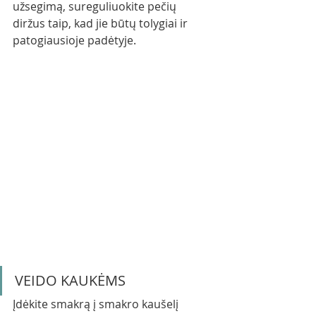
užsegimą, sureguliuokite pečių 
diržus taip, kad jie būtų tolygiai ir 
patogiausioje padėtyje.
VEIDO KAUKĖMS
Įdėkite smakrą į smakro kaušelį 