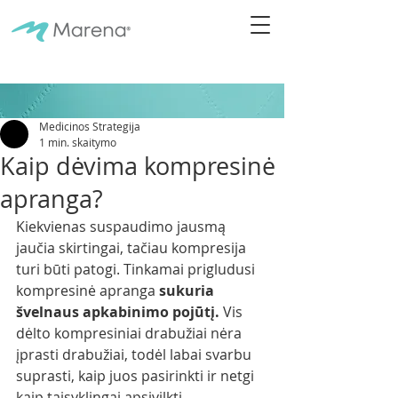
Medicinos Strategija
1 min. skaitymo
Kaip dėvima kompresinė
apranga?
Kiekvienas suspaudimo jausmą 
jaučia skirtingai, tačiau kompresija 
turi būti patogi. Tinkamai prigludusi 
kompresinė apranga 
sukuria 
švelnaus apkabinimo pojūtį.
 Vis 
dėlto kompresiniai drabužiai nėra 
įprasti drabužiai, todėl labai svarbu 
suprasti, kaip juos pasirinkti ir netgi 
kaip taisyklingai apsivilkti.