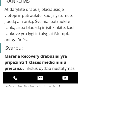
RANKOMS 
Atidarykite drabužį plačiausioje 
vietoje ir patraukite, kad įslystumėte 
į pėdą ar ranką. Švelniai patraukite 
ranką arba blauzdą ir įsitikinkite, kad 
rankovė yra lygi ir tolygiai ištempta 
ant galūnės.
Svarbu:
Marena Recovery drabužiai yra 
pripažinti 1 klasės 
medicininiu 
prietaisu
. 
Tikslus dydžio nustatymas 
yra labai svarbus siekiant optimalaus 
poveikio. Išsimatuokite  naudokite 
mūsų dydžių lentelę tam, kad 
nustatytumėte tinkamą šio 
medicininio kompresinio drabužio 
dydį.