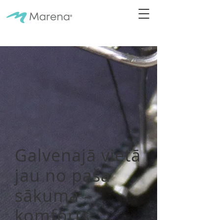
Galvenajā vietā
jau no paša
sākuma –
komforts