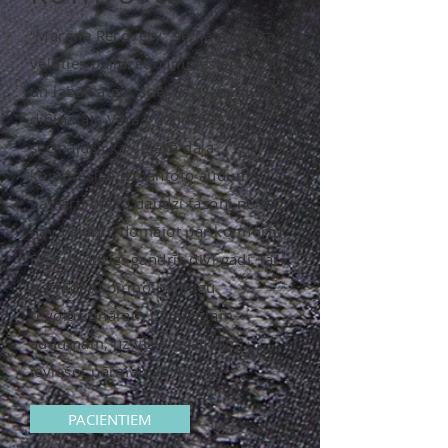
“Marena Recovery” sērija ir radīta,
vēloties palīdzēt olimpiešiem ātrāk
un labāk atgūt spēkus. Uzņēmuma
dibinātāja Vera Votkinsa (ASV) ir
secinājusi, ka lielākā daļa
kompresijai izmantoto audumu
nav ērti un ka daudzi fasoni nemaz
nav veidoti, domājot par komfortu.
Bija vajadzīgi gandrīz divi gadi, lai
izstrādātu pirmo paraugu
revolucionāram patentētam
audumam, uz visiem laikiem
ieviešot pārmaiņas nozarē
PACIENTIEM