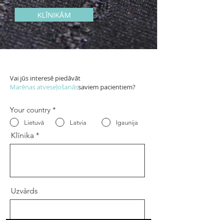
KLĪNIKĀM
Vai jūs interesē piedāvāt
Marēnas atveseļošanās
saviem pacientiem?
Your country
*
Lietuvā
Latvia
Igaunija
Klīnika
Uzvārds