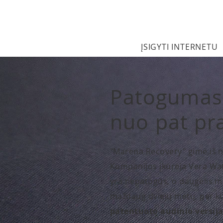
ĮSIGYTI INTERNETU
Patogumas 
nuo pat pr
"Marena Recovery" gimė iš no
Kompanijos įkūrėja Vera Watk
yra nepatogūs, o daugelis mo
maždaug dviejų metų, per k
patentuoto audinio versij