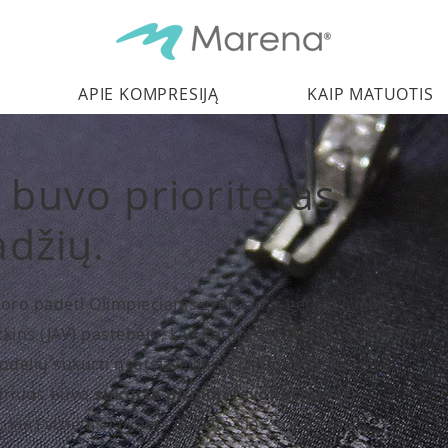
APIE KOMPRESIJĄ
KAIP MATUOTIS
buvo prioritetas
adžių.
ro padėti Olimpiečiams greičiau ir geriau sveikti.
ins (JAV) pastebėjo, kad kompresijai skirti audiniai
delių sukurti neatsižvelgiant į komfortą. Prireikė
uriuos buvo
sukurta pirmoji revoliucinio ir
a
, kuri visiems laikams pakeitė šios srities rinką.