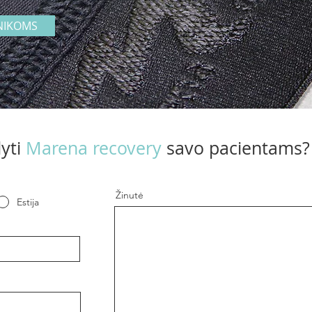
NIKOMS
lyti
Marena recovery
savo pacientams
Žinutė
Estija