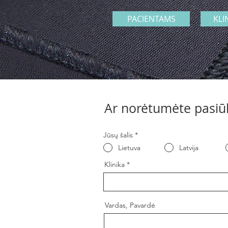
PACIENTAMS
KLI
Ar norėtumėte pasiū
Jūsų šalis
*
Lietuva
Latvija
Klinika
Vardas, Pavardė